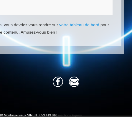
ess, vous devriez vous rendre sur
votre tableau de bord
pour
re contenu. Amusez-vous bien !
8210 Montreux-vieux SIREN : 853 419 810
mentions légales
okies pour améliorer votre expérience. En cliquant sur ”J’accepte”, vous acc