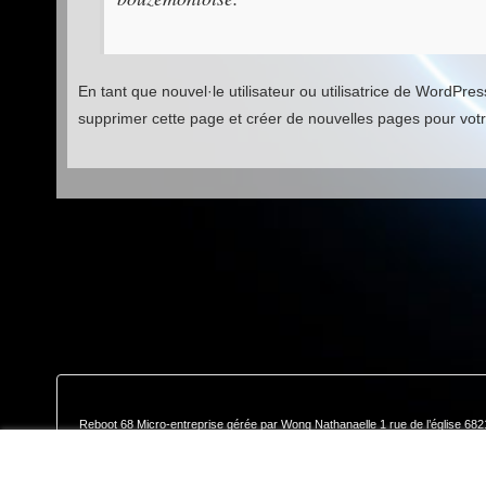
En tant que nouvel·le utilisateur ou utilisatrice de WordPr
supprimer cette page et créer de nouvelles pages pour vot
Reboot 68 Micro-entreprise gérée par Wong Nathanaelle 1 rue de l’église 6
Ce site utilise des co