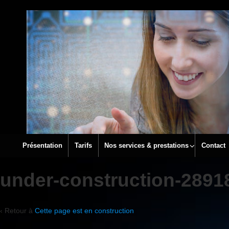
↓
PASSER
AU
CONTENU
PRINCIPAL
Présentation
Tarifs
Nos services & prestations
Contact
under-construction-289
‹ Retour à
Cette page est en construction